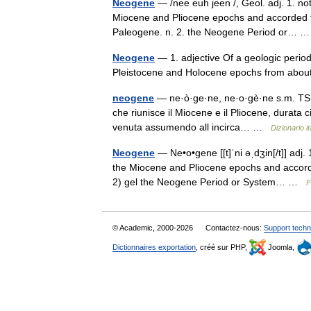
Neogene
— /nee euh jeen /, Geol. adj. 1. not
Miocene and Pliocene epochs and accorded the
Paleogene. n. 2. the Neogene Period or…
Neogene
— 1. adjective Of a geologic perio
Pleistocene and Holocene epochs from about
neogene
— ne·ò·ge·ne, ne·o·gè·ne s.m. TS ge
che riunisce il Miocene e il Pliocene, durata ci
venuta assumendo all incirca… …
Dizionario it
Neogene
— Ne•o•gene [[t]ˈni əˌdʒin[/t]] adj. 
the Miocene and Pliocene epochs and accorded
2) gel the Neogene Period or System… …
F
© Academic, 2000-2026
Contactez-nous:
Support techn
Dictionnaires exportation
, créé sur PHP,
Joomla,