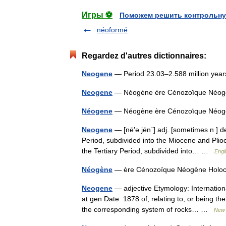
Игры ⚽
Поможем решить контрольну
néoformé
Regardez d'autres dictionnaires:
Neogene
— Period 23.03–2.588 million ye
Neogene
— Néogène ère Cénozoïque Néogè
Néogene
— Néogène ère Cénozoïque Néogè
Neogene
— [nē′ə jēn΄] adj. [sometimes n ] de
Period, subdivided into the Miocene and Plio
the Tertiary Period, subdivided into… …
Engl
Néogène
— ère Cénozoïque Néogène Holoc
Neogene
— adjective Etymology: Internation
at gen Date: 1878 of, relating to, or being th
the corresponding system of rocks… …
New 