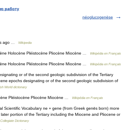
ю работу
néoglucogenèse
ars ago …
Wikipedia
ne Holocène Pléistocène Pliocène Miocène …
Wikipédia en Français
ne Holocène Pléistocène Pliocène Miocène …
Wikipédia en Français
signating or of the second geologic subdivision of the Tertiary
cene epochs designating or of the second geologic subdivision of
ish World dictionary
ène Pléistocène Pliocène Miocène …
Wikipédia en Français
al Scientific Vocabulary ne + gene (from Greek genēs born) more
e later portion of the Tertiary including the Miocene and Pliocene or
Collegiate Dictionary