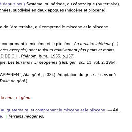
é
depuis
peu
)
Système
,
ou
période
,
du
cénozoïque
(
ou
tertiaire
),
nnées
,
subdivisé
en
deux
époques
(
miocène
et
pliocène
).
ie
de
l
'
ère
tertiaire
,
qui
comprend
le
miocène
et
le
pliocène
.
,
comprenant
le
miocène
et
le
pliocène
.
Au
tertiaire
inférieur
(...)
mates
exceptés
)
sont
toujours
relativement
plus
petits
et
moins
RD
DE
CH
.,
Phénom
.
hum
.,
1955
,
p
.
157
).
que
.
Les
terrains
(...)
néogènes
(
Hist
.
gén
.
sc
.,
t
.
3
,
vol
.
2
,
1964
,
LAPPARENT
,
Abr
.
géol
.,
p
.
334
).
Adaptation
du
gr
.
«
né
Traité
de
géol
.
).
de
néo
-,
et
gène
.
au
quaternaire
,
et
comprenant
le
miocène
et
le
pliocène
.
—
Adj
.
e
.
||
Terrains
néogènes
.