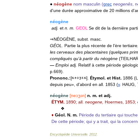
●
néogène
nom
masculin
(
grec
neogenês
,
n
d
'
une
durée
approximative
de
20
millions
d
'
a
néogène
adj
.
et
n
.
m
.
GEOL
Se
dit
de
la
dernière
part
⇒
NÉOGÈNE
,
subst
.
masc
.
GÉOL
.
Partie
la
plus
récente
de
l
'
ère
tertiaire
les
cerveaux
des
placentaires
(
quelques
pri
compliqués
qu
'
à
partir
du
néogène
(
TEILHA
—
Emploi
adj
.
Relatif
à
cette
période
géologi
p
.
669
).
Prononc
.
:
[
].
Étymol
.
et
Hist
.
1886
(
depuis
peu
»,
d
'
abord
en
all
.
1853
(
v
.
HAUG
,
néogène
[
neɔʒɛn
]
n
.
m
.
et
adj
.
ÉTYM
.
1890
;
all
.
neogene
,
Hoermes
,
1853
;
❖
♦
Géol
.
N
.
m
.
Période
du
tertiaire
qui
touche
De
cette
période
;
qui
y
a
trait
,
qui
la
concern
Encyclopédie
Universelle
.
2012
.