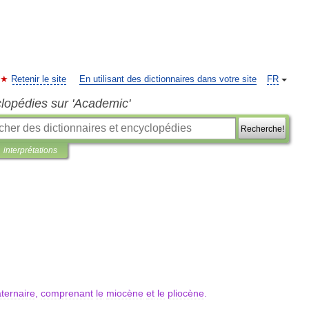
Retenir le site
En utilisant des dictionnaires dans votre site
FR
clopédies sur 'Academic'
Recherche!
interprétations
ternaire
,
comprenant
le
miocène
et
le
pliocène
.