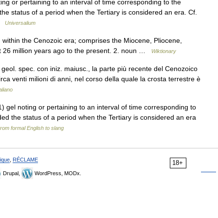
ing or pertaining to an interval of time corresponding to the
 status of a period when the Tertiary is considered an era. Cf.
 …
Universalium
d within the Cenozoic era; comprises the Miocene, Pliocene,
 26 million years ago to the present. 2. noun …
Wiktionary
ol. spec. con iniz. maiusc., la parte più recente del Cenozoico
rca venti milioni di anni, nel corso della quale la crosta terrestre è
aliano
1) gel noting or pertaining to an interval of time corresponding to
 the status of a period when the Tertiary is considered an era
rom formal English to slang
ique
,
RÉCLAME
18+
Drupal,
WordPress, MODx.