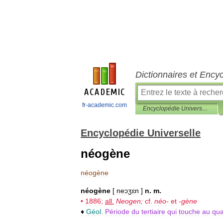
Dictionnaires et Ency
fr-academic.com
Encyclopédie Universelle
Encyclopédie Universelle
néogène
néogène
néogène
[
neɔʒɛn
]
n
.
m
.
•
1886
;
all
.
Neogen
;
cf
.
néo
-
et
-
gène
♦
Géol
.
Période
du
tertiaire
qui
touche
au
qua